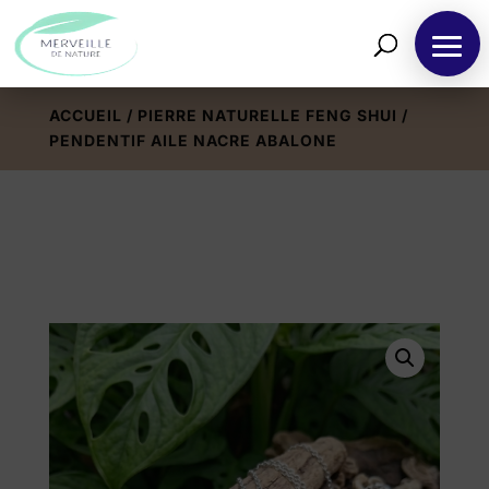
ACCUEIL
/
PIERRE NATURELLE FENG SHUI
/
PENDENTIF AILE NACRE ABALONE