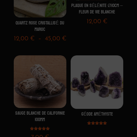
PLAQUE EN SÉLÉNITE Ø10CM –
FLEUR DE VIE BLANCHE
12,00
€
QUARTZ ROSE CRISTALLISÉ DU
MAROC
Plage
12,00
€
–
45,00
€
de
prix :
12,00 €
à
45,00 €
SAUGE BLANCHE DE CALIFORNIE
GÉODE AMÉTHYSTE
100MM
Note
5.00
Note
sur 5