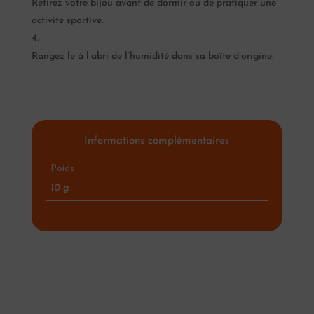
Retirez votre bijou avant de dormir ou de pratiquer une
activité sportive.
Rangez le à l’abri de l’humidité dans sa boîte d’origine.
Informations complémentaires
Poids
10 g