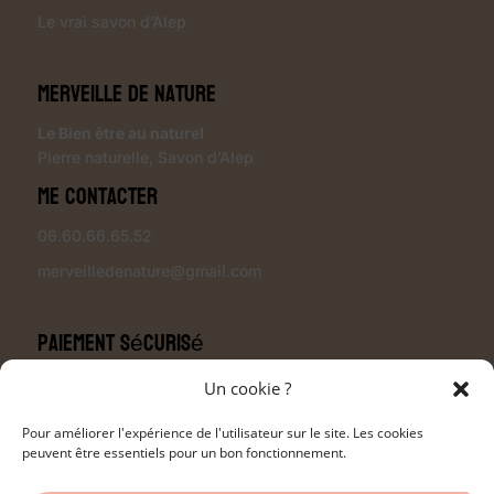
Le vrai savon d’Alep
Merveille de Nature
Le Bien être au naturel
Pierre naturelle
,
Savon d’Alep
Me contacter
06.60.66.65.52
merveilledenature@gmail.com
Paiement sécurisé
Un cookie ?
Pour améliorer l'expérience de l'utilisateur sur le site. Les cookies
peuvent être essentiels pour un bon fonctionnement.
Modalités de livraison