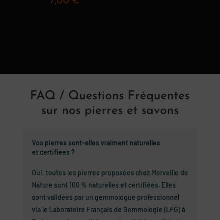
7,00
€
5.00
sur 5
FAQ / Questions Fréquentes
sur nos pierres et savons
Vos pierres sont-elles vraiment naturelles
et certifiées ?
Oui, toutes les pierres proposées chez Merveille de
Nature sont 100 % naturelles et certifiées. Elles
sont validées par un gemmologue professionnel
via le Laboratoire Français de Gemmologie (LFG) à