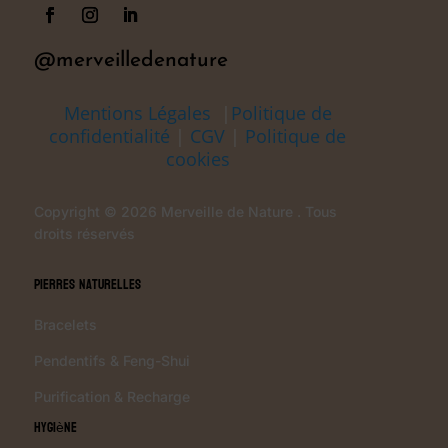
@merveilledenature
Mentions Légales
|
Politique de
confidentialité
|
CGV
|
Politique de
cookies
Copyright © 2026 Merveille de Nature . Tous
droits réservés
Pierres Naturelles
Bracelets
Pendentifs & Feng-Shui
Purification & Recharge
Hygiène