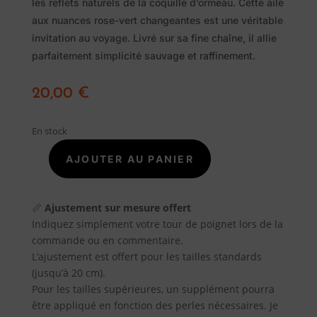
les reflets naturels de la coquille d’ormeau. Cette aile
naturelles
aux nuances rose-vert changeantes est une véritable
invitation au voyage. Livré sur sa fine chaîne, il allie
parfaitement simplicité sauvage et raffinement.
Savon
Alep
20,00
€
Traditionnel
En stock
Promotions
AJOUTER AU PANIER
quantité
de
A
PENDENTIF
📏
Ajustement sur mesure offert
propos
AILE
Indiquez simplement votre tour de poignet lors de la
NACRE
commande ou en commentaire.
ABALONE
Blog
L’ajustement est offert pour les tailles standards
(jusqu’à 20 cm).
Pour les tailles supérieures, un supplément pourra
Contact
être appliqué en fonction des perles nécessaires. Je