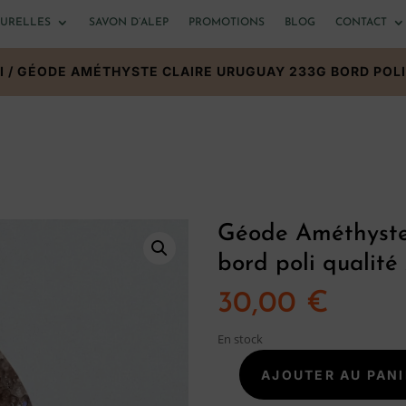
TURELLES
SAVON D’ALEP
PROMOTIONS
BLOG
CONTACT
I
/ GÉODE AMÉTHYSTE CLAIRE URUGUAY 233G BORD POLI
Géode Améthyste
bord poli qualité
30,00
€
En stock
AJOUTER AU PANI
quantité
de