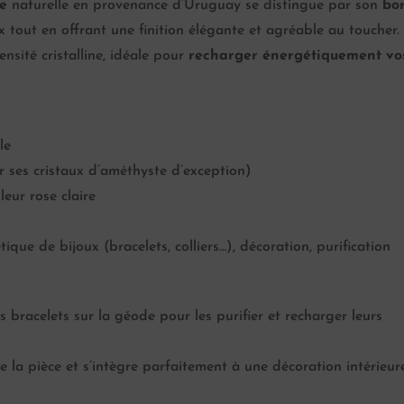
re
naturelle en provenance d’Uruguay se distingue par son
bo
ux tout en offrant une finition élégante et agréable au toucher.
ensité cristalline, idéale pour
recharger énergétiquement vo
le
ses cristaux d’améthyste d’exception)
eur rose claire
que de bijoux (bracelets, colliers…), décoration, purification
s bracelets sur la géode pour les purifier et recharger leurs
me la pièce et s’intègre parfaitement à une décoration intérieur