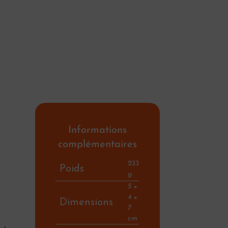
Informations
complémentaires
233
Poids
g
5 ×
4 ×
Dimensions
7
cm