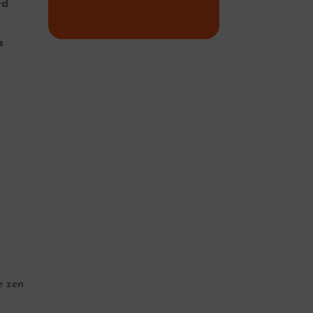
rd
s
e zen