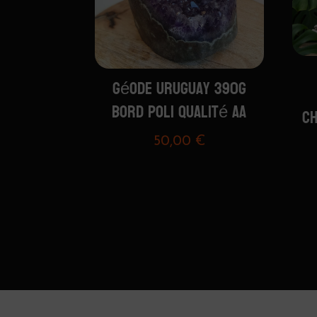
Géode Uruguay 390G
bord poli qualité AA
CH
50,00
€