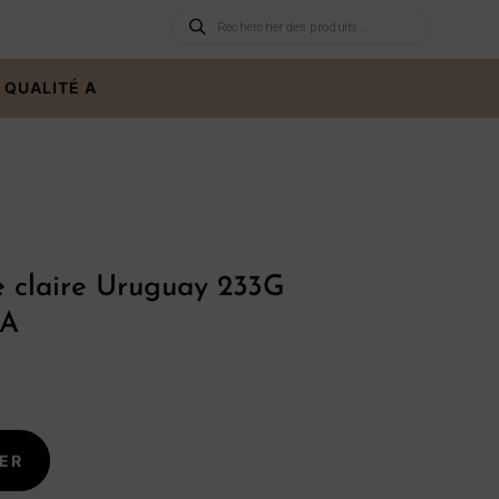
Recherche
de
produits
 QUALITÉ A
 claire Uruguay 233G
 A
ER