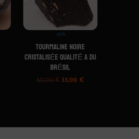
-42%
TOURMALINE NOIRE
CRISTALISÉE QUALITÉ A DU
BRÉSIL
Le
Le
60,00
€
35,00
€
prix
prix
initial
actuel
était :
est :
60,00 €.
35,00 €.