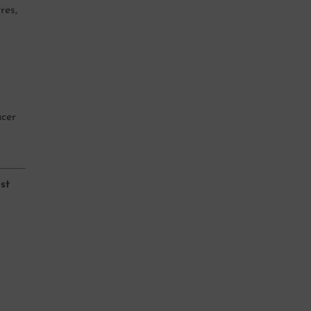
res,
acer
st