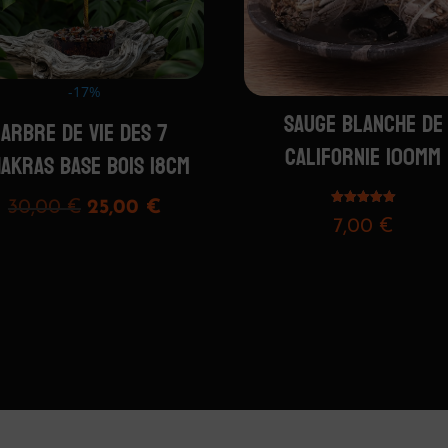
-17%
SAUGE BLANCHE DE
ARBRE DE VIE DES 7
CALIFORNIE 100MM
AKRAS BASE BOIS 18CM
Le
Le
30,00
€
25,00
€
Note
7,00
€
5.00
prix
prix
sur 5
initial
actuel
était :
est :
30,00 €.
25,00 €.