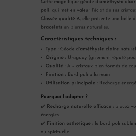
Cette magnifique géode d’
améthyste clai
poli
, qui met en valeur l’éclat de ses crista
Classée
qualité A
, elle présente une belle d
bracelets
en pierres naturelles.
Caractéristiques techniques :
Type :
Géode d
’améthyste claire
naturel
Origine :
Uruguay (gisement réputé pour 
Qualité :
A – cristaux bien formés de coul
Finition :
Bord poli à la main
Utilisation principale :
Recharge énergéti
Pourquoi l’adopter ?
✔️
Recharge naturelle efficace
: placez vo
énergies.
✔️
Finition esthétique
: le bord poli subli
ou spirituelle.