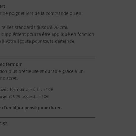
ert
r de poignet lors de la commande ou en
 tailles standards (jusqu’à 20 cm).
un supplément pourra être appliqué en fonction
te à votre écoute pour toute demande
vec fermoir
ition plus précieuse et durable grâce à un
 discret.
avec fermoir assorti : +10€
argent 925 assorti : +20€
sir d’un bijou pensé pour durer.
5.52