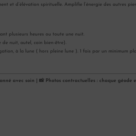
ent et d’élévation spirituelle. Amplifie l’énergie des autres pier
nt plusieurs heures ou toute une nuit.
de nuit, autel, coin bien-être).
ion, à la lune ( hors pleine lune ). 1 fois par un minimum pl
ionné avec soin | 📸 Photos contractuelles : chaque géode e