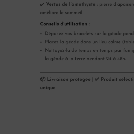
✔️
Vertus de l’améthyste
: pierre d’apaisem
améliore le sommeil
Conseils d’utilisation :
Déposez vos bracelets sur la géode penda
Placez la géode dans un lieu calme (table 
Nettoyez-la de temps en temps par fumigat
la géode à la terre pendant 24 à 48h.
📦 Livraison protégée | ✅ Produit sélect
unique