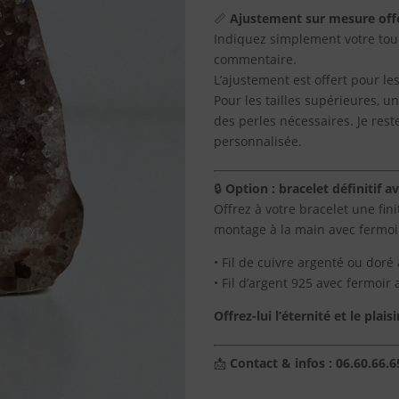
Géode
📏
Ajustement sur mesure off
Améthyste
Indiquez simplement votre tou
claire
commentaire.
Uruguay
L’ajustement est offert pour les
233G
Pour les tailles supérieures, 
bord
des perles nécessaires. Je res
poli
personnalisée.
qualité
A
🔒
Option : bracelet définitif a
Offrez à votre bracelet une fin
montage à la main avec fermoir
• Fil de cuivre argenté ou doré 
• Fil d’argent 925 avec fermoir 
Offrez-lui l’éternité et le plai
📩
Contact & infos : 06.60.66.6