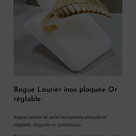
Bague Laurier inox plaquée Or
Pierres
réglable
naturelles
Bague Laurier en acier inoxydable plaquée or
réglable
, élégante et symbolique.
Savon
Alep