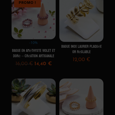
PROMO !
-10%
Bague Inox Laurier plaquée
Bague en Améthyste Violet et
Or Réglable
Doré – Création Artisanale
12,00
€
Le
Le
16,00
€
14,40
€
prix
prix
initial
actuel
était :
est :
16,00 €.
14,40 €.