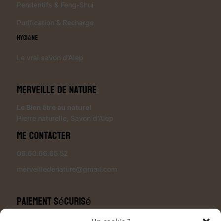
Pendentifs & Feng-Shui
Purification & Recharge
Hygiène
Le vrai savon d’Alep
Merveille de Nature
Le Bien être au naturel
Pierre naturelle
,
Savon d’Alep
Me contacter
06.60.66.65.52
merveilledenature@gmail.com
Paiement sécurisé