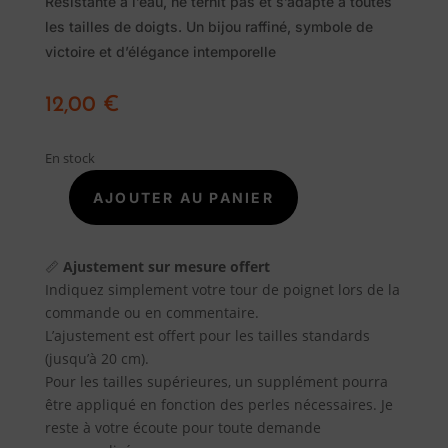
Résistante à l’eau, ne ternit pas et s’adapte à toutes
Traditionnel
les tailles de doigts. Un bijou raffiné, symbole de
victoire et d’élégance intemporelle
Promotions
12,00
€
A
En stock
propos
AJOUTER AU PANIER
quantité
Blog
de
Bague
📏
Ajustement sur mesure offert
Laurier
Contact
Indiquez simplement votre tour de poignet lors de la
inox
commande ou en commentaire.
plaquée
L’ajustement est offert pour les tailles standards
Or
(jusqu’à 20 cm).
réglable
Pour les tailles supérieures, un supplément pourra
être appliqué en fonction des perles nécessaires. Je
reste à votre écoute pour toute demande