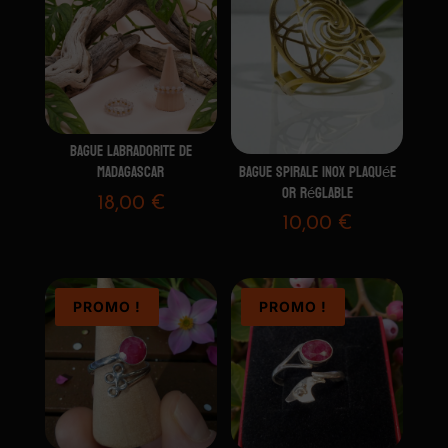
BAGUE LABRADORITE DE
Bague spirale inox plaquée
MADAGASCAR
Or réglable
18,00
€
10,00
€
PROMO !
PROMO !