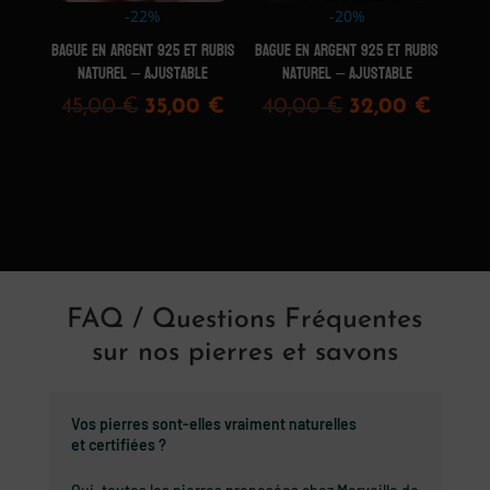
-22%
-20%
Bague en Argent 925 et Rubis
Bague en Argent 925 et Rubis
Naturel – Ajustable
Naturel – Ajustable
Le
Le
Le
Le
45,00
€
35,00
€
40,00
€
32,00
€
prix
prix
prix
prix
initial
actuel
initial
actue
était :
est :
était :
est :
45,00 €.
35,00 €.
40,00 €.
32,00
FAQ / Questions Fréquentes
sur nos pierres et savons
Vos pierres sont-elles vraiment naturelles
et certifiées ?