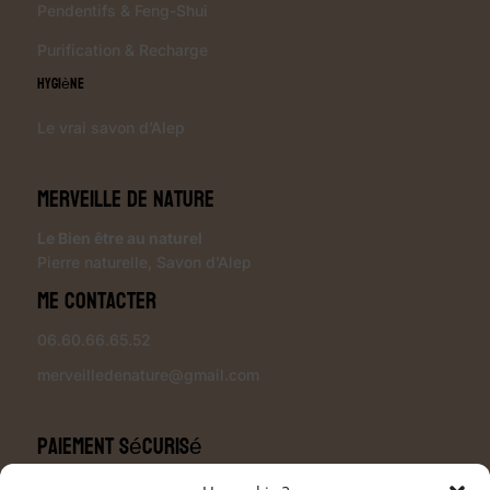
Pendentifs & Feng-Shui
Purification & Recharge
Hygiène
Le vrai savon d’Alep
Merveille de Nature
Le Bien être au naturel
Pierre naturelle
,
Savon d’Alep
Me contacter
06.60.66.65.52
merveilledenature@gmail.com
Paiement sécurisé