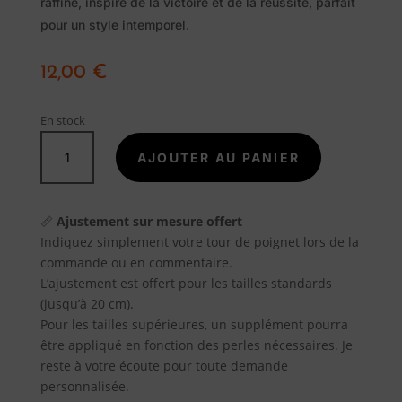
raffiné, inspiré de la victoire et de la réussite, parfait
Traditionnel
pour un style intemporel.
12,00
€
Promotions
En stock
A
quantité
propos
AJOUTER AU PANIER
de
Bague
Inox
Blog
📏
Ajustement sur mesure offert
Laurier
Indiquez simplement votre tour de poignet lors de la
plaquée
Contact
commande ou en commentaire.
Or
L’ajustement est offert pour les tailles standards
Réglable
(jusqu’à 20 cm).
Pour les tailles supérieures, un supplément pourra
être appliqué en fonction des perles nécessaires. Je
reste à votre écoute pour toute demande
personnalisée.