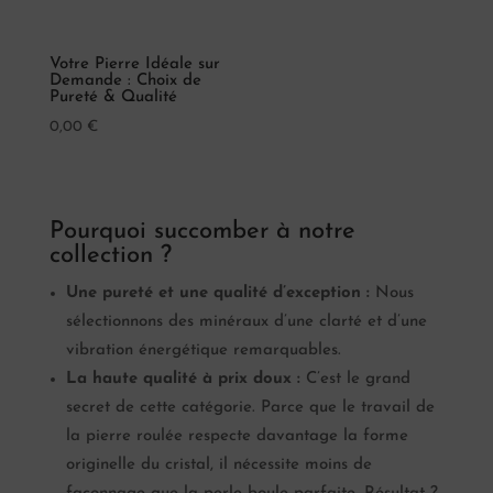
Votre Pierre Idéale sur
Demande : Choix de
Pureté & Qualité
0,00
€
Pourquoi succomber à notre
collection ?
Une pureté et une qualité d’exception :
Nous
sélectionnons des minéraux d’une clarté et d’une
vibration énergétique remarquables.
La haute qualité à prix doux :
C’est le grand
secret de cette catégorie. Parce que le travail de
la pierre roulée respecte davantage la forme
originelle du cristal, il nécessite moins de