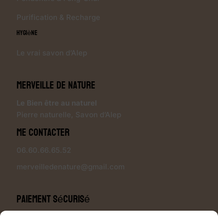
Purification & Recharge
Hygiène
Le vrai savon d’Alep
Merveille de Nature
Le Bien être au naturel
Pierre naturelle
,
Savon d’Alep
Me contacter
06.60.66.65.52
merveilledenature@gmail.com
Paiement sécurisé