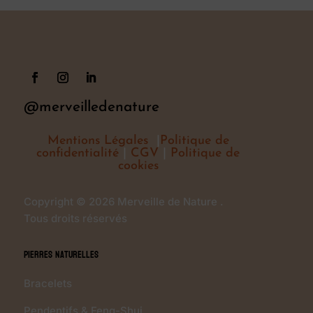
@merveilledenature
Mentions Légales
|
Politique de
confidentialité
|
CGV
|
Politique de
cookies
Copyright © 2026 Merveille de Nature .
Tous droits réservés
Pierres Naturelles
Bracelets
Pendentifs & Feng-Shui