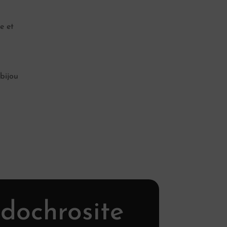
e et
 bijou
odochrosite