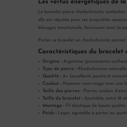
Les vertus énergétiques de la
Le bracelet pierre rhodochrosite symbolise 
elle est réputée pour ses propriétés apaisant
blocages émotionnels, favorisant ainsi la pa
Porter ce bracelet en rhodochrosite permet
Caractéristiques du bracelet 
Origine :
Argentine (
provenance authenti
Type de pierre :
Rhodochrosite naturelle
Qualité :
A+ (
excellente pureté et intensi
Couleur :
Nuances rose-rouge avec une b
Taille des pierres :
Pierres roulées d’env
Taille du bracelet :
Ajustable, entre 16 e
Montage :
Fil élastique de haute qualité
Poids :
Léger, agréable à porter au quot