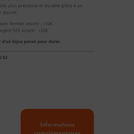
ition plus précieuse et durable grâce à un
 discret.
avec fermoir assorti : +10€
argent 925 assorti : +20€
sir d’un bijou pensé pour durer.
5.52
Informations
complémentaires