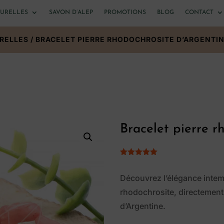
TURELLES
SAVON D’ALEP
PROMOTIONS
BLOG
CONTACT
URELLES
/ BRACELET PIERRE RHODOCHROSITE D’ARGENTI
Bracelet pierre r
Noté
5.00
sur 5
basé sur
Découvrez l’élégance intem
notations
client
rhodochrosite, directement 
d’Argentine.