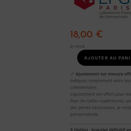
18,00
€
En stock
AJOUTER AU PANI
quantité
de
Bracelet
📏
Ajustement sur mesure off
pierre
Indiquez simplement votre tou
rhodochrosite
commentaire.
d'Argentine
L’ajustement est offert pour les
Pour les tailles supérieures, 
des perles nécessaires. Je res
personnalisée.
🔒
Option : bracelet définitif a