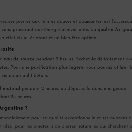
ec ses pierres aux teintes douces et apaisantes, est l’accessoi
vous procurant une énergie bienveillante. La
qualité A+
gara
un effet visuel éclatant et un bien-être optimal.
rosite
 d
’eau de source
pendant 2 heures. Séchez-la délicatement av
retés. Pour une
purification plus légère
, vous pouvez utiliser l
vie ou un bol tibétain.
il matinal
pendant 2 heures ou déposez-la dans une géode
dant 24 heures.
Argentine ?
mondialement pour sa qualité exceptionnelle et ses nuances d
est idéal pour les amateurs de pierres naturelles qui cherchent 