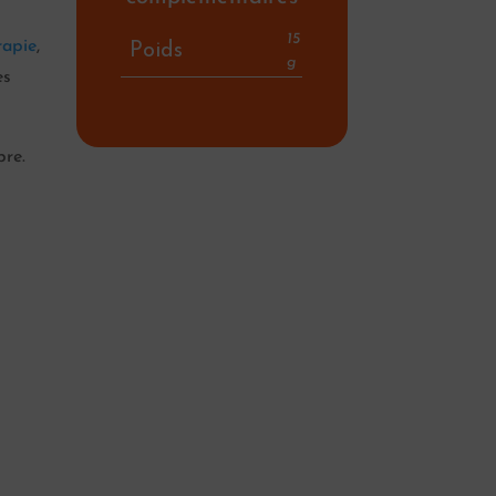
15
rapie
,
Poids
g
es
pre.