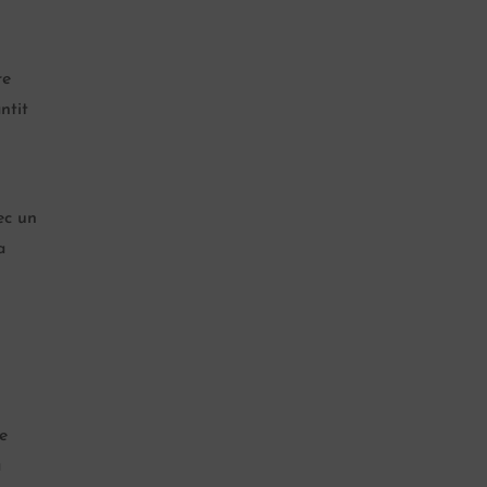
re
ntit
ec un
a
e
à