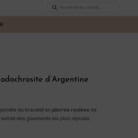
Recherche
de
produits
NE
hodochrosite d’Argentine
porelle du bracelet en
pierres roulées
de
extrait des gisements les plus réputés