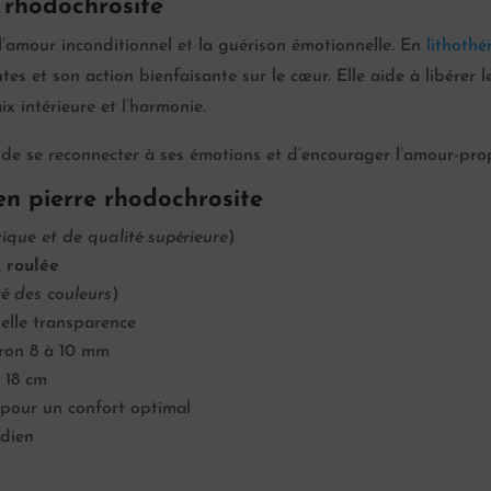
 rhodochrosite
l’amour inconditionnel et la guérison émotionnelle. En
lithothé
es et son action bienfaisante sur le cœur. Elle aide à libérer l
ix intérieure et l’harmonie.
 de se reconnecter à ses émotions et d’encourager l’amour-pro
en pierre rhodochrosite
que et de qualité supérieure
)
,
roulée
té des couleurs
)
elle transparence
iron 8 à 10 mm
t 18 cm
 pour un confort optimal
idien