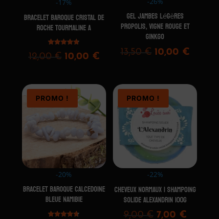
-26%
-17%
Gel jambes légères
BRACELET BAROQUE CRISTAL DE
Propolis, Vigne rouge et
ROCHE TOURMALINE A
Ginkgo
Le
Le
13,50
€
10,00
€
Note
Le
Le
12,00
€
10,00
€
4.75
sur 5
prix
prix
prix
prix
initial
actuel
initial
actuel
était :
est :
était :
est :
PROMO !
PROMO !
13,50 €.
10,00 
12,00 €.
10,00 €.
-20%
-22%
BRACELET BAROQUE CALCEDOINE
CHEVEUX NORMAUX | SHAMPOING
BLEUE NAMIBIE
SOLIDE ALEXANDRIN 100G
Le
Le
9,00
€
7,00
€