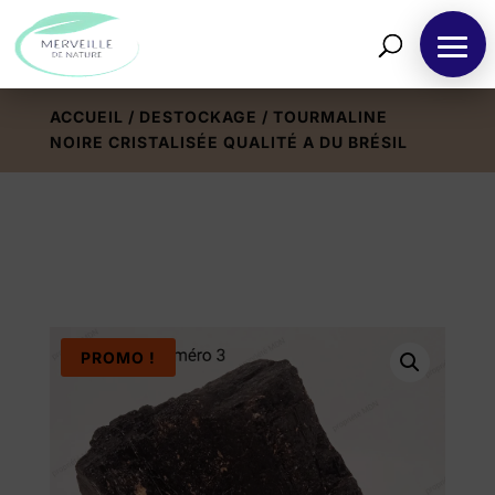
ACCUEIL
/
DESTOCKAGE
/ TOURMALINE
NOIRE CRISTALISÉE QUALITÉ A DU BRÉSIL
PROMO !