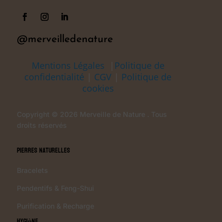
@merveilledenature
Mentions Légales
|
Politique de
confidentialité
|
CGV
|
Politique de
cookies
Copyright © 2026 Merveille de Nature . Tous
droits réservés
Pierres Naturelles
Bracelets
Pendentifs & Feng-Shui
Purification & Recharge
Hygiène