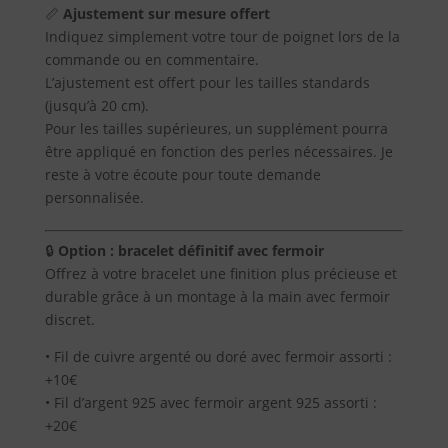
TOURMALINE
📏
Ajustement sur mesure offert
NOIRE
Indiquez simplement votre tour de poignet lors de la
CRISTALISÉE
commande ou en commentaire.
QUALITÉ
L’ajustement est offert pour les tailles standards
A
(jusqu’à 20 cm).
DU
Pour les tailles supérieures, un supplément pourra
BRÉSIL
être appliqué en fonction des perles nécessaires. Je
reste à votre écoute pour toute demande
personnalisée.
🔒
Option : bracelet définitif avec fermoir
Offrez à votre bracelet une finition plus précieuse et
durable grâce à un montage à la main avec fermoir
discret.
• Fil de cuivre argenté ou doré avec fermoir assorti :
+10€
• Fil d’argent 925 avec fermoir argent 925 assorti :
+20€