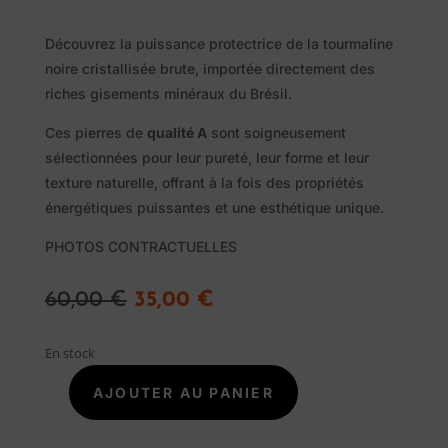
naturelles
Découvrez la puissance protectrice de la tourmaline
noire cristallisée brute, importée directement des
Savon
riches gisements minéraux du Brésil.
Alep
Ces pierres de
qualité A
sont soigneusement
Traditionnel
sélectionnées pour leur pureté, leur forme et leur
texture naturelle, offrant à la fois des propriétés
énergétiques puissantes et une esthétique unique.
Promotions
PHOTOS CONTRACTUELLES
A
Le
Le
propos
60,00
€
35,00
€
prix
prix
initial
actuel
En stock
Blog
était :
est :
60,00 €.
35,00 €.
AJOUTER AU PANIER
quantité
Contact
de