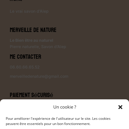
Le vrai savon d’Alep
Merveille de Nature
Le Bien être au naturel
Pierre naturelle
,
Savon d’Alep
Me contacter
06.60.66.65.52
merveilledenature@gmail.com
Paiement sécurisé
Un cookie ?
Pour améliorer l'expérience de l'utilisateur sur le site. Les cookies
peuvent être essentiels pour un bon fonctionnement.
Modalités de livraison