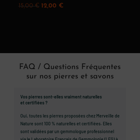
Note
prix
prix
Le
Le
15,00
€
12,00
€
4.67
sur 5
initial
actuel
prix
prix
était :
est :
initial
actuel
9,00 €.
7,00 €.
était :
est :
15,00 €.
12,00 €.
FAQ / Questions Fréquentes
sur nos pierres et savons
Vos pierres sont-elles vraiment naturelles
et certifiées ?
Oui, toutes les pierres proposées chez Merveille de
Nature sont 100 % naturelles et certifiées. Elles
sont validées par un gemmologue professionnel
via le Laboratoire Français de Gemmologie (LFG) à