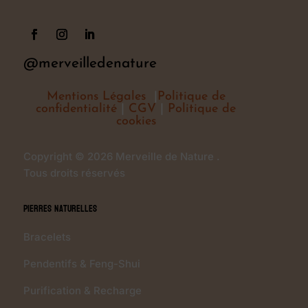
@merveilledenature
Mentions Légales
|
Politique de
confidentialité
|
CGV
|
Politique de
cookies
Copyright © 2026 Merveille de Nature .
Tous droits réservés
Pierres Naturelles
Bracelets
Pendentifs & Feng-Shui
Purification & Recharge