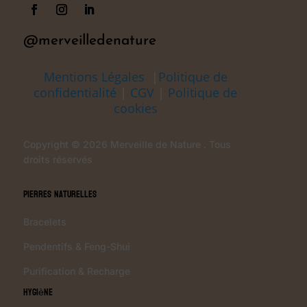
@merveilledenature
Mentions Légales
|
Politique de
confidentialité
|
CGV
|
Politique de
cookies
Copyright © 2026 Merveille de Nature . Tous
droits réservés
Pierres Naturelles
Bracelets
Pendentifs & Feng-Shui
Purification & Recharge
Hygiène