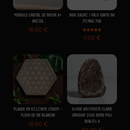
PENDULE CRISTAL DE ROCHE A+
BOIS SACRÉ | PALO SANTO DU
BRÉSIL
PÉROU 70G
18,00
€
Note
7,00
€
5.00
sur 5
PLAQUE EN SÉLÉNITE Ø10CM –
Géode Améthyste claire
FLEUR DE VIE BLANCHE
Uruguay 233G bord poli
qualité A
12,00
€