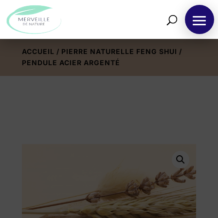
ACCUEIL
/
PIERRE NATURELLE FENG SHUI
/
PENDULE ACIER ARGENTÉ