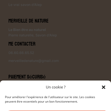
Le vrai savon d’Alep
Merveille de Nature
Le Bien être au naturel
Pierre naturelle
,
Savon d’Alep
Me contacter
06.60.66.65.52
merveilledenature@gmail.com
Paiement sécurisé
Un cookie ?
Pour améliorer l'expérience de l'utilisateur sur le site. Les cookies
peuvent être essentiels pour un bon fonctionnement.
Modalités de livraison