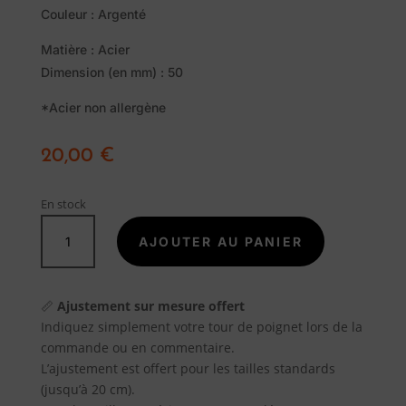
Savon
Couleur : Argenté
Alep
Matière : Acier
Traditionnel
Dimension (en mm) : 50
Promotions
*Acier non allergène
20,00
€
A
propos
En stock
quantité
Blog
AJOUTER AU PANIER
de
PENDULE
ACIER
Contact
📏
Ajustement sur mesure offert
ARGENTÉ
Indiquez simplement votre tour de poignet lors de la
commande ou en commentaire.
L’ajustement est offert pour les tailles standards
(jusqu’à 20 cm).