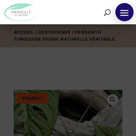
ACCUEIL
/
DESTOCKAGE
/ PENDENTIF
TURQUOISE PIERRE NATURELLE VÉRITABLE
PROMO !