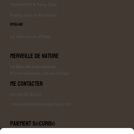
Pendentifs & Feng-Shui
Purification & Recharge
Hygiène
Le vrai savon d’Alep
Merveille de Nature
Le Bien être au naturel
Pierre naturelle
,
Savon d’Alep
Me contacter
06.60.66.65.52
merveilledenature@gmail.com
Paiement sécurisé