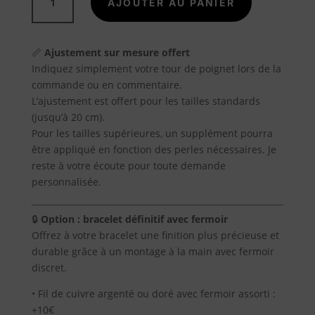
25,00 €.
20,00 €.
AJOUTER AU PANIER
A
de
PENDENTIF
propos
TURQUOISE
📏
Ajustement sur mesure offert
PIERRE
Blog
Indiquez simplement votre tour de poignet lors de la
NATURELLE
commande ou en commentaire.
VÉRITABLE
L’ajustement est offert pour les tailles standards
Contact
(jusqu’à 20 cm).
Pour les tailles supérieures, un supplément pourra
être appliqué en fonction des perles nécessaires. Je
reste à votre écoute pour toute demande
personnalisée.
🔒
Option : bracelet définitif avec fermoir
Offrez à votre bracelet une finition plus précieuse et
durable grâce à un montage à la main avec fermoir
discret.
• Fil de cuivre argenté ou doré avec fermoir assorti :
+10€