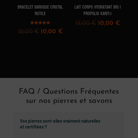
BRACELET BAROQUE CRISTAL
Lait corps hydratant Bio |
RUTILE
Propolis Karité
Le
Le
15,00
€
10,00
€
Note
prix
prix
Le
Le
12,00
€
10,00
€
4.75
sur 5
initial
actuel
prix
prix
était :
est :
initial
actuel
15,00 €.
10,00 
était :
est :
12,00 €.
10,00 €.
FAQ / Questions Fréquentes
sur nos pierres et savons
Vos pierres sont-elles vraiment naturelles
et certifiées ?