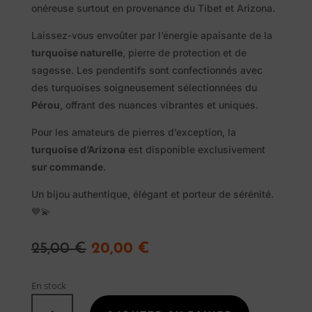
onéreuse surtout en provenance du Tibet et Arizona.
Laissez-vous envoûter par l’énergie apaisante de la
turquoise naturelle
, pierre de protection et de
sagesse. Les pendentifs sont confectionnés avec
des turquoises soigneusement sélectionnées du
Pérou
, offrant des nuances vibrantes et uniques.
Pierres
Pour les amateurs de pierres d’exception, la
naturelles
turquoise d’Arizona
est disponible exclusivement
sur commande
.
Savon
Un bijou authentique, élégant et porteur de sérénité.
💙💫
Alep
Traditionnel
Le
Le
25,00
€
20,00
€
prix
prix
Promotions
initial
actuel
En stock
était :
est :
quantité