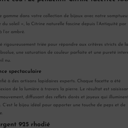
t de gamme dans votre collection de bijoux avec notre somptueu
du soleil », la Citrine naturelle fascine depuis l’Antiquité par
à l’or ambré.
é rigoureusement triée pour répondre aux critères stricts de l
absolue, une saturation de couleur parfaite et une pureté inter
il nu.
ance spectaculaire
onfié à des artisans lapidaires experts. Chaque facette a été
ion de la lumière à travers la pierre. Le résultat est saisissant
mouvement, diffusant des reflets dorés et joyeux qui illuminen
e. C’est le bijou idéal pour apporter une touche de peps et de
e.
Argent 925 rhodié