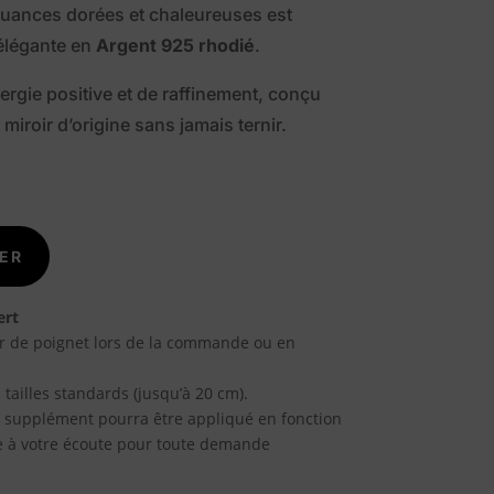
nuances dorées et chaleureuses est
élégante en
Argent 925 rhodié
.
ergie positive et de raffinement, conçu
miroir d’origine sans jamais ternir.
ER
ert
r de poignet lors de la commande ou en
 tailles standards (jusqu’à 20 cm).
un supplément pourra être appliqué en fonction
te à votre écoute pour toute demande