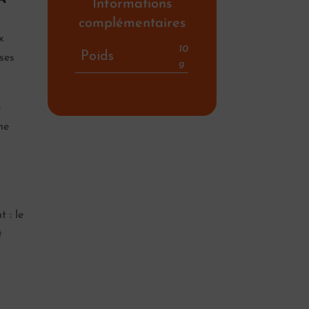
Informations
complémentaires
x
10
Poids
 ses
g
a
ne
 : le
t