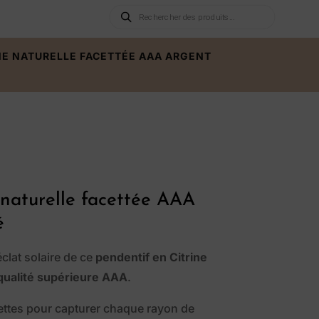
Recherche
de
produits
INE NATURELLE FACETTÉE AAA ARGENT
 naturelle facettée AAA
é
éclat solaire de ce
pendentif en Citrine
qualité supérieure AAA
.
cettes pour capturer chaque rayon de