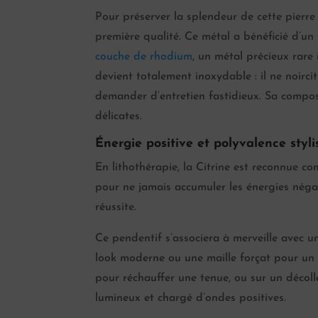
Pour préserver la splendeur de cette pierre
première qualité. Ce métal a bénéficié d’un
couche de rhodium
, un métal précieux rare 
devient totalement inoxydable : il ne noirci
demander d’entretien fastidieux. Sa compos
délicates.
Énergie positive et polyvalence styli
En lithothérapie, la Citrine est reconnue 
pour ne jamais accumuler les énergies négati
réussite.
Ce pendentif s’associera à merveille avec 
look moderne ou une maille forçat pour un s
pour réchauffer une tenue, ou sur un décoll
lumineux et chargé d’ondes positives.