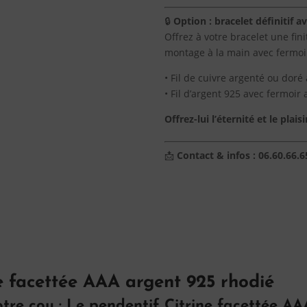
rhodié
🔒
Option : bracelet définitif a
Offrez à votre bracelet une fin
montage à la main avec fermoir
• Fil de cuivre argenté ou doré 
• Fil d’argent 925 avec fermoir 
Offrez-lui l’éternité et le plai
📩
Contact & infos : 06.60.66.6
le facettée AAA argent 925 rhodié
tre cou : Le pendentif Citrine facettée AA