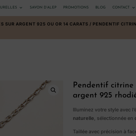
TURELLES
SAVON D’ALEP
PROMOTIONS
BLOG
CONTACT
ES SUR ARGENT 925 OU OR 14 CARATS
/ PENDENTIF CITR
Pendentif citrine
argent 925 rhodi
Illuminez votre style avec l’
naturelle
, sélectionnée en
Taillée avec précision à fa