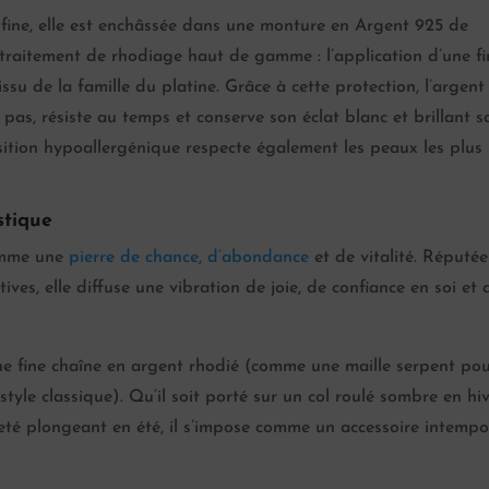
 fine, elle est enchâssée dans une monture en Argent 925 de
 traitement de rhodiage haut de gamme : l’application d’une fi
issu de la famille du platine. Grâce à cette protection, l’argent
t pas, résiste au temps et conserve son éclat blanc et brillant s
ition hypoallergénique respecte également les peaux les plus
stique
comme une
pierre de chance, d’abondance
et de vitalité. Réputée
ves, elle diffuse une vibration de joie, de confiance en soi et 
une fine chaîne en argent rhodié (comme une maille serpent po
tyle classique). Qu’il soit porté sur un col roulé sombre en hi
eté plongeant en été, il s’impose comme un accessoire intempor