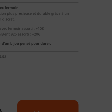
vec fermoir
ition plus précieuse et durable grâce à un
 discret.
avec fermoir assorti : +10€
argent 925 assorti : +20€
sir d’un bijou pensé pour durer.
5.52
A