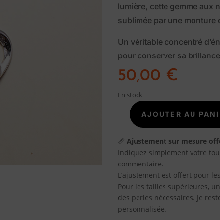
lumière, cette gemme aux 
sublimée par une monture 
Un véritable concentré d’én
pour conserver sa brillance 
50,00
€
En stock
AJOUTER AU PANI
quantité
de
Pendentif
📏
Ajustement sur mesure off
citrine
Indiquez simplement votre tou
naturelle
commentaire.
facettée
L’ajustement est offert pour les
AAA
Pour les tailles supérieures, 
argent
des perles nécessaires. Je res
925
personnalisée.