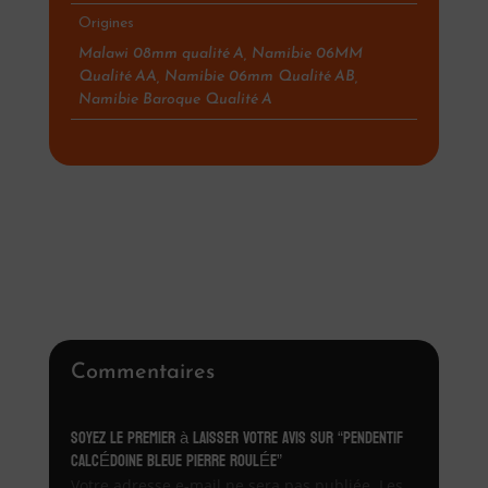
Origines
Malawi 08mm qualité A, Namibie 06MM
Qualité AA, Namibie 06mm Qualité AB,
Namibie Baroque Qualité A
Commentaires
Soyez le premier à laisser votre avis sur “PENDENTIF
CALCÉDOINE BLEUE PIERRE ROULÉE”
Votre adresse e-mail ne sera pas publiée.
Les