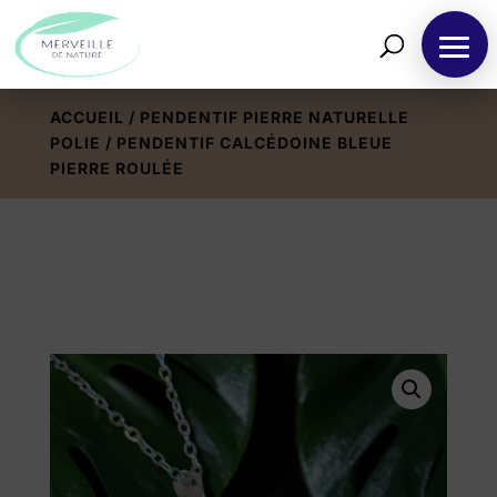
ACCUEIL
/
PENDENTIF PIERRE NATURELLE
POLIE
/ PENDENTIF CALCÉDOINE BLEUE
PIERRE ROULÉE