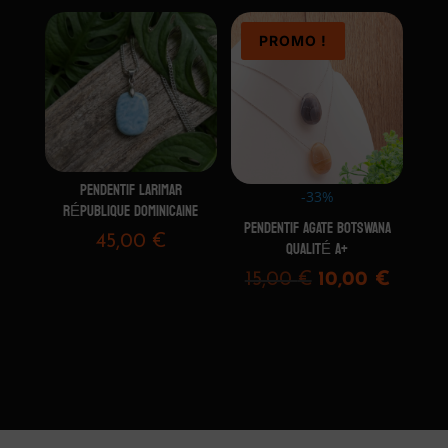
PROMO !
PENDENTIF LARIMAR
-33%
RÉPUBLIQUE DOMINICAINE
PENDENTIF AGATE BOTSWANA
45,00
€
QUALITÉ A+
Le
Le
15,00
€
10,00
€
prix
prix
initial
actuel
était :
est :
15,00 €.
10,00 