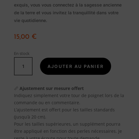
exquis, vous vous connectez à la sagesse ancienne
de la terre et vous invitez la tranquillité dans votre
Pierres
vie quotidienne.
naturelles
15,00
€
Savon
En stock
Alep
quantité
AJOUTER AU PANIER
de
Traditionnel
PENDENTIF
CALCÉDOINE
Promotions
📏
Ajustement sur mesure offert
BLEUE
Indiquez simplement votre tour de poignet lors de la
PIERRE
commande ou en commentaire.
ROULÉE
A
L’ajustement est offert pour les tailles standards
propos
(jusqu’à 20 cm).
Pour les tailles supérieures, un supplément pourra
être appliqué en fonction des perles nécessaires. Je
Blog
reste à votre écoute pour toute demande