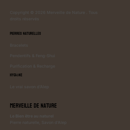
Copyright © 2026 Merveille de Nature . Tous
droits réservés
Pierres Naturelles
Bracelets
Pendentifs & Feng-Shui
Purification & Recharge
Hygiène
Le vrai savon d’Alep
Merveille de Nature
Le Bien être au naturel
Pierre naturelle
,
Savon d’Alep