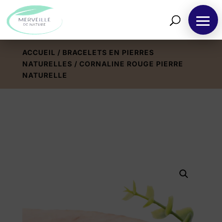
ACCUEIL
/
BRACELETS EN PIERRES
NATURELLES
/ CORNALINE ROUGE PIERRE
NATURELLE