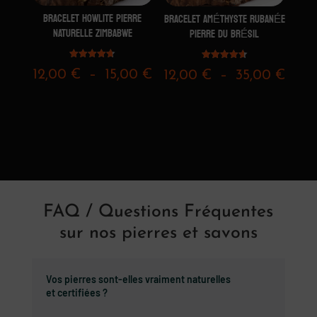
BRACELET HOWLITE PIERRE
BRACELET AMÉTHYSTE RUBANÉE
NATURELLE ZIMBABWE
PIERRE DU BRÉSIL
Note
Note
Plage
12,00
€
–
15,00
€
Plag
12,00
€
–
35,00
€
4.67
4.67
sur 5
sur 5
de
de
prix :
prix :
12,00 €
12,0
à
à
15,00 €
35,0
FAQ / Questions Fréquentes
sur nos pierres et savons
Vos pierres sont-elles vraiment naturelles
et certifiées ?