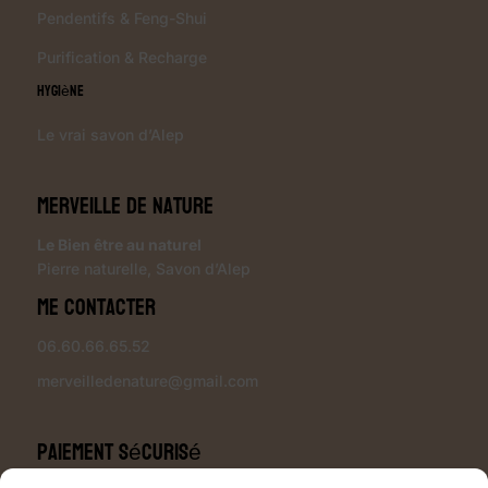
Pendentifs & Feng-Shui
Purification & Recharge
Hygiène
Le vrai savon d’Alep
Merveille de Nature
Le Bien être au naturel
Pierre naturelle
,
Savon d’Alep
Me contacter
06.60.66.65.52
merveilledenature@gmail.com
Paiement sécurisé