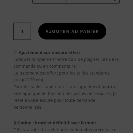
à
15,00 €
A
propos
quantité
AJOUTER AU PANIER
de
CORNALINE
Blog
ROUGE
📏
Ajustement sur mesure offert
PIERRE
Contact
Indiquez simplement votre tour de poignet lors de la
NATURELLE
commande ou en commentaire.
L’ajustement est offert pour les tailles standards
(jusqu’à 20 cm).
Pour les tailles supérieures, un supplément pourra
être appliqué en fonction des perles nécessaires. Je
reste à votre écoute pour toute demande
personnalisée.
🔒
Option : bracelet définitif avec fermoir
Offrez à votre bracelet une finition plus précieuse et