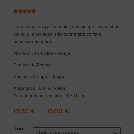
Noté
5.00
sur 5
basé sur
La cornaline rouge est moins connue que la cornaline
notations
claire. Elle est aussi très contrefaite comme
client
beaucoup de pierre.
Pierre(s) : Cornaline – Rouge
Pierres
Qualité : A (Bonne)
naturelles
Couleur : Orange – Rouge
Apparence : Boule / Polies
Tour de poignet (en cm) : 16 – 18 cm
Savon
Alep
Plage
12,00
€
–
15,00
€
Traditionnel
de
prix :
Tailles
12,00 €
Promotions