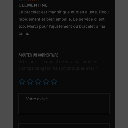
Note
CLÉMENTINE
5
sur
5
Le bracelet est magnifique et bien ajusté. Reçu
rapidement et bien emballé. Le service client
top. Merci pour l’ajustement du bracelet à ma
taille.
Ajouter un commentaire
Votre adresse e-mail ne sera pas publiée.
Les
champs obligatoires sont indiqués avec
*