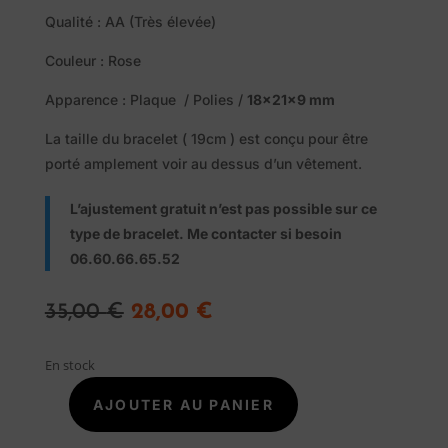
Qualité : AA (Très élevée)
Couleur : Rose
Apparence : Plaque / Polies /
18x21x9 mm
La taille du bracelet ( 19cm ) est conçu pour être
porté amplement voir au dessus d’un vêtement.
L’ajustement gratuit n’est pas possible sur ce
Pierres
type de bracelet. Me contacter si besoin
naturelles
06.60.66.65.52
Le
Le
35,00
€
28,00
€
Savon
prix
prix
initial
actuel
Alep
En stock
était :
est :
Traditionnel
35,00 €.
28,00 €.
AJOUTER AU PANIER
quantité
de
Promotions