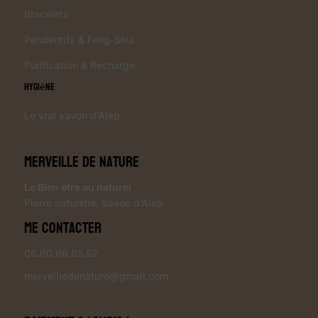
Bracelets
Pendentifs & Feng-Shui
Purification & Recharge
Hygiène
Le vrai savon d’Alep
Merveille de Nature
Le Bien être au naturel
Pierre naturelle
,
Savon d’Alep
Me contacter
06.60.66.65.52
merveilledenature@gmail.com