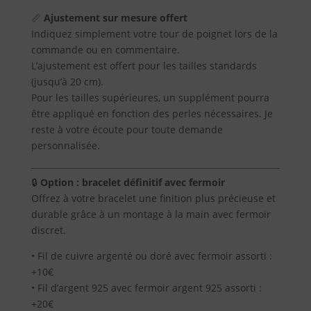
BRACELET
📏
Ajustement sur mesure offert
PLAQUE
Indiquez simplement votre tour de poignet lors de la
A
QUARTZ
commande ou en commentaire.
HÉMATOÏDE
propos
L’ajustement est offert pour les tailles standards
QUALITÉ
(jusqu’à 20 cm).
AA
Pour les tailles supérieures, un supplément pourra
Blog
être appliqué en fonction des perles nécessaires. Je
reste à votre écoute pour toute demande
Contact
personnalisée.
🔒
Option : bracelet définitif avec fermoir
Offrez à votre bracelet une finition plus précieuse et
durable grâce à un montage à la main avec fermoir
discret.
• Fil de cuivre argenté ou doré avec fermoir assorti :
+10€
• Fil d’argent 925 avec fermoir argent 925 assorti :
+20€