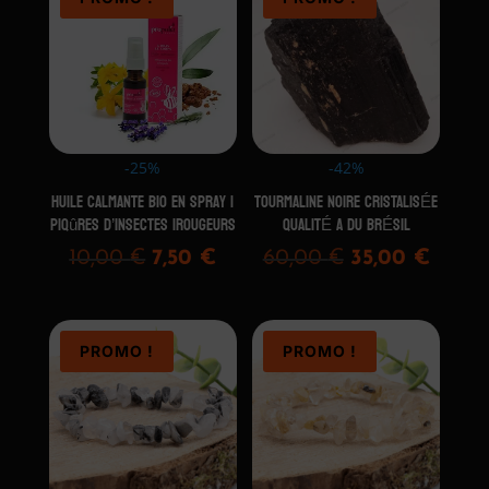
-25%
-42%
Huile calmante Bio en spray |
TOURMALINE NOIRE CRISTALISÉE
Piqûres d’insectes |Rougeurs
QUALITÉ A DU BRÉSIL
Le
Le
Le
Le
10,00
€
7,50
€
60,00
€
35,00
€
prix
prix
prix
prix
initial
actuel
initial
actue
était :
est :
était :
est :
PROMO !
PROMO !
10,00 €.
7,50 €.
60,00 €.
35,00 