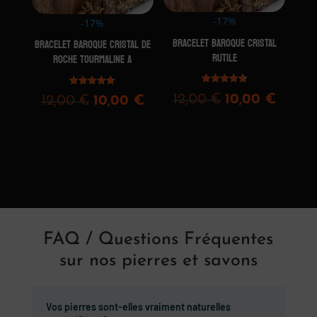
-17%
-17%
BRACELET BAROQUE CRISTAL
BRACELET BAROQUE CRISTAL DE
RUTILE
ROCHE TOURMALINE A
Note
Note
Le
Le
12,00
€
10,00
€
Le
Le
12,00
€
10,00
€
4.75
4.75
sur 5
sur 5
prix
prix
prix
prix
initial
actuel
initial
actuel
était :
est :
était :
est :
12,00 €.
10,00 
12,00 €.
10,00 €.
FAQ / Questions Fréquentes
sur nos pierres et savons
Vos pierres sont-elles vraiment naturelles