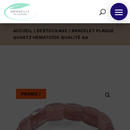
ACCUEIL
/
DESTOCKAGE
/ BRACELET PLAQUE
QUARTZ HÉMATOÏDE QUALITÉ AA
PROMO !