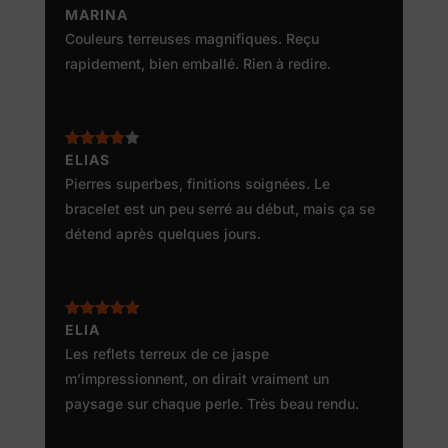
Note
MARINA
5
sur
5
Couleurs terreuses magnifiques. Reçu
rapidement, bien emballé. Rien à redire.
Note
ELIAS
4
sur 5
Pierres superbes, finitions soignées. Le
bracelet est un peu serré au début, mais ça se
détend après quelques jours.
Note
ELIA
5
sur
5
Les reflets terreux de ce jaspe
m’impressionnent, on dirait vraiment un
paysage sur chaque perle. Très beau rendu.