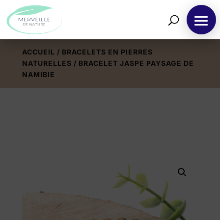
ACCUEIL
/
BRACELETS EN PIERRES
NATURELLES
/ BRACELET JASPE PAYSAGE DE
NAMIBIE