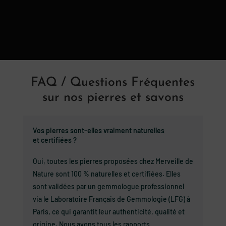
prix :
à
12,00 €
33,0
à
50,00 €
FAQ / Questions Fréquentes
sur nos pierres et savons
Vos pierres sont-elles vraiment naturelles
et certifiées ?
Oui, toutes les pierres proposées chez Merveille de
Nature sont 100 % naturelles et certifiées. Elles
sont validées par un gemmologue professionnel
via le Laboratoire Français de Gemmologie (LFG) à
Paris, ce qui garantit leur authenticité, qualité et
origine. Nous avons tous les rapports