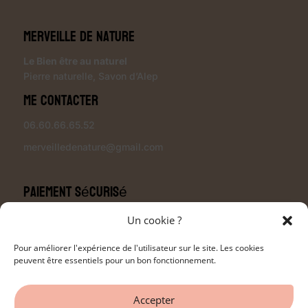
Merveille de Nature
Le Bien être au naturel
Pierre naturelle
,
Savon d’Alep
Me contacter
06.60.66.65.52
merveilledenature@gmail.com
Paiement sécurisé
Un cookie ?
Pour améliorer l'expérience de l'utilisateur sur le site. Les cookies
peuvent être essentiels pour un bon fonctionnement.
Modalités de livraison
Accepter