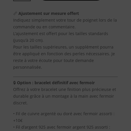
BRACELET
Promotions
JASPE
📏
Ajustement sur mesure offert
PAYSAGE
Indiquez simplement votre tour de poignet lors de la
DE
A
commande ou en commentaire.
NAMIBIE
propos
L’ajustement est offert pour les tailles standards
(jusqu’à 20 cm).
Pour les tailles supérieures, un supplément pourra
Blog
être appliqué en fonction des perles nécessaires. Je
reste à votre écoute pour toute demande
personnalisée.
Contact
🔒
Option : bracelet définitif avec fermoir
Offrez à votre bracelet une finition plus précieuse et
durable grâce à un montage à la main avec fermoir
discret.
• Fil de cuivre argenté ou doré avec fermoir assorti :
+10€
• Fil d’argent 925 avec fermoir argent 925 assorti :