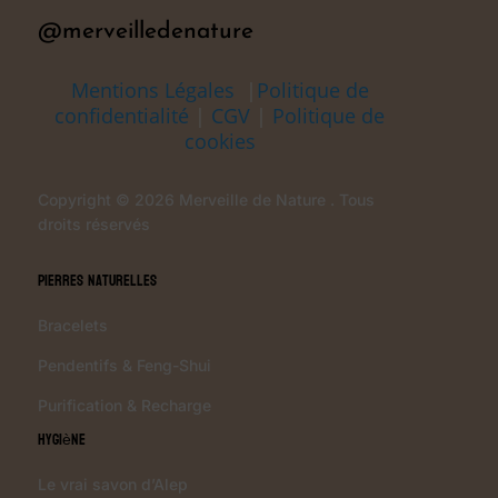
@merveilledenature
Mentions Légales
|
Politique de
confidentialité
|
CGV
|
Politique de
cookies
Copyright © 2026 Merveille de Nature . Tous
droits réservés
Pierres Naturelles
Bracelets
Pendentifs & Feng-Shui
Purification & Recharge
Hygiène
Le vrai savon d’Alep