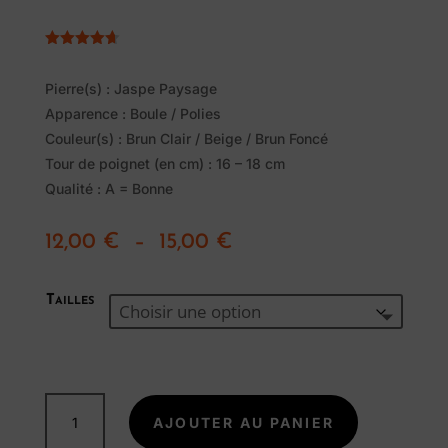
Noté
4.67
sur 5
basé sur
Pierre(s) : Jaspe Paysage
notations
Apparence : Boule / Polies
client
Couleur(s) : Brun Clair / Beige / Brun Foncé
Tour de poignet (en cm) : 16 – 18 cm
Qualité : A = Bonne
Plage
12,00
€
–
15,00
€
Pierres
de
naturelles
prix :
Tailles
12,00 €
à
15,00 €
Savon
Alep
quantité
Traditionnel
AJOUTER AU PANIER
de