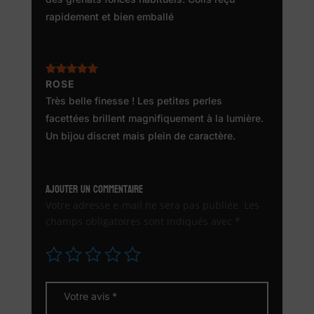
rapidement et bien emballé
Note
ROSE
5
sur
5
Très belle finesse ! Les petites perles
facettées brillent magnifiquement à la lumière.
Un bijou discret mais plein de caractère.
Ajouter un commentaire
Votre adresse e-mail ne sera pas publiée.
Les
champs obligatoires sont indiqués avec
*