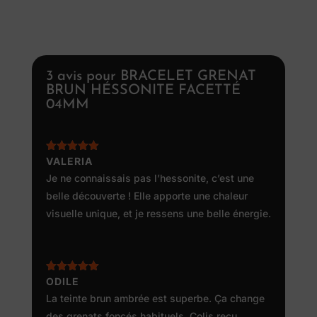
3 avis pour
BRACELET GRENAT
BRUN HÉSSONITE FACETTÉ
04MM
Note
VALERIA
5
sur
5
Je ne connaissais pas l’hessonite, c’est une
belle découverte ! Elle apporte une chaleur
visuelle unique, et je ressens une belle énergie.
Note
ODILE
5
sur
5
La teinte brun ambrée est superbe. Ça change
des grenats foncés habituels. Colis reçu