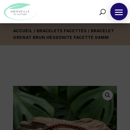
ACCUEIL
/
BRACELETS FACETTÉS
/ BRACELET
GRENAT BRUN HÉSSONITE FACETTÉ 04MM