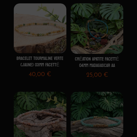
BRACELET TOURMALINE VERTE
CRÉATION APATITE FACETTÉ
(JAUNE) 03MM FACETTÉ
04MM MADAGASCAR AA
40,00
€
25,00
€