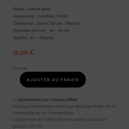
sur 5
basé sur
Pierre : Grenat Brun
notations
Apparence : Facettée / Perle
client
Couleur(s) : Jaune / Brune / Marron
Diamètre (en cm) : 16 – 18 cm
Pierres
Qualité : A+ = Elevée
naturelles
18,00
€
Savon
En stock
Alep
AJOUTER AU PANIER
quantité
Traditionnel
de
BRACELET
📏
Ajustement sur mesure offert
Promotions
GRENAT
Indiquez simplement votre tour de poignet lors de la
BRUN
commande ou en commentaire.
HÉSSONITE
A
L’ajustement est offert pour les tailles standards
FACETTÉ
(jusqu’à 20 cm).
propos
04MM