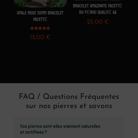
BRACELET AMAZONITE FACETTÉ
DU PÉROU QUALITÉ AA
OPALE ROSE 03MM BRACELET
FACETTÉ
25,00
€
Note
15,00
€
5.00
sur 5
FAQ / Questions Fréquentes
sur nos pierres et savons
Vos pierres sont-elles vraiment naturelles
et certifiées ?