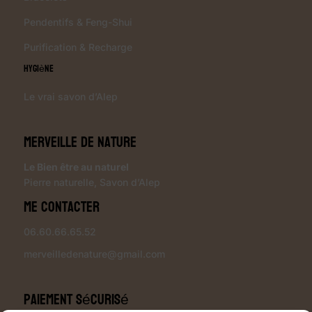
Pendentifs & Feng-Shui
Purification & Recharge
Hygiène
Le vrai savon d’Alep
Merveille de Nature
Le Bien être au naturel
Pierre naturelle
,
Savon d’Alep
Me contacter
06.60.66.65.52
merveilledenature@gmail.com
Paiement sécurisé