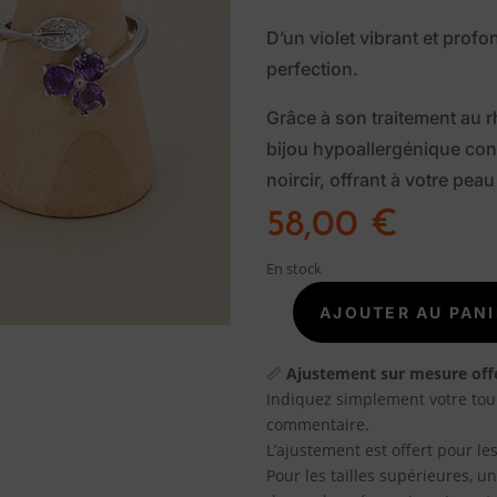
D’un violet vibrant et profo
perfection.
Grâce à son traitement au 
bijou hypoallergénique cons
noircir, offrant à votre pea
58,00
€
En stock
AJOUTER AU PANI
quantité
de
BAGUE
📏
Ajustement sur mesure off
ARGENT
Indiquez simplement votre tou
AMÉTHYSTE
commentaire.
FACETTÉE
L’ajustement est offert pour les
AAA
Pour les tailles supérieures, 