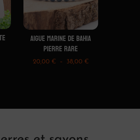
TE
AIGUE MARINE DE BAHIA
PIERRE RARE
Plage
20,00
€
–
38,00
€
de
prix :
20,00 €
à
38,00 €
erres et savons