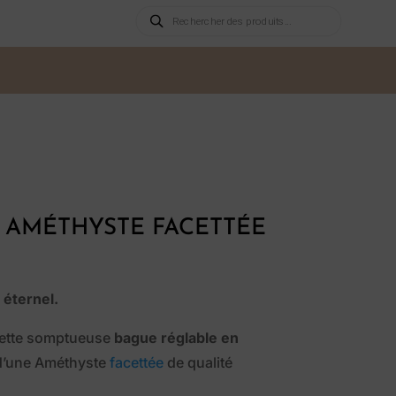
Recherche
de
produits
 AMÉTHYSTE FACETTÉE
 éternel.
cette somptueuse
bague réglable en
 d’une Améthyste
facettée
de qualité