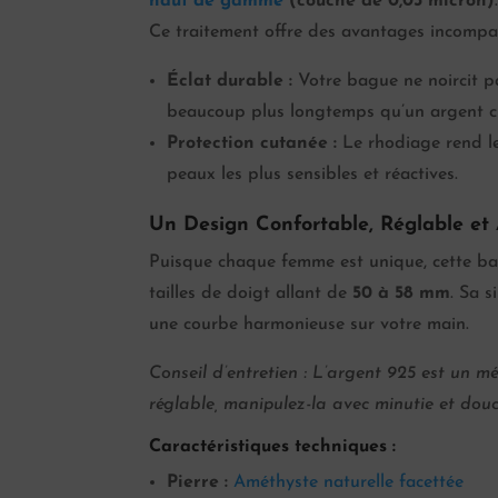
haut de gamme
(couche de 0,03 micron)
Ce traitement offre des avantages incompa
Éclat durable :
Votre bague ne noircit pa
beaucoup plus longtemps qu’un argent cl
Protection cutanée :
Le rhodiage rend le
peaux les plus sensibles et réactives.
Un Design Confortable, Réglable et
Puisque chaque femme est unique, cette b
tailles de doigt allant de
50 à 58 mm
. Sa 
une courbe harmonieuse sur votre main.
Conseil d’entretien : L’argent 925 est un m
réglable, manipulez-la avec minutie et douce
Caractéristiques techniques :
Pierre :
Améthyste naturelle facettée