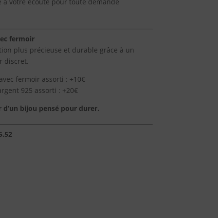
te à votre écoute pour toute demande
vec fermoir
ition plus précieuse et durable grâce à un
 discret.
avec fermoir assorti : +10€
argent 925 assorti : +20€
sir d’un bijou pensé pour durer.
5.52