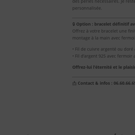
RHODIÉ
des perles nécessaires. Je res
personnalisée.
🔒
Option : bracelet définitif a
Offrez à votre bracelet une fin
montage à la main avec fermoir
• Fil de cuivre argenté ou doré 
• Fil d’argent 925 avec fermoir 
Offrez-lui l’éternité et le plai
📩
Contact & infos : 06.60.66.6