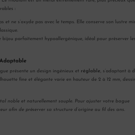
. Le rhodium est un métal extrêmement rare, plus précieux que 
rables :
s et ne s’oxyde pas avec le temps. Elle conserve son lustre mir
assique.
 bijou parfaitement hypoallergénique, idéal pour préserver le
 Adaptable
ague présente un design ingénieux et
réglable
, s’adaptant à 
silhouette fine et élégante varie en hauteur de 2 à 12 mm, dessi
étal noble et naturellement souple. Pour ajuster votre bague
ur afin de préserver sa structure d’origine au fil des ans.