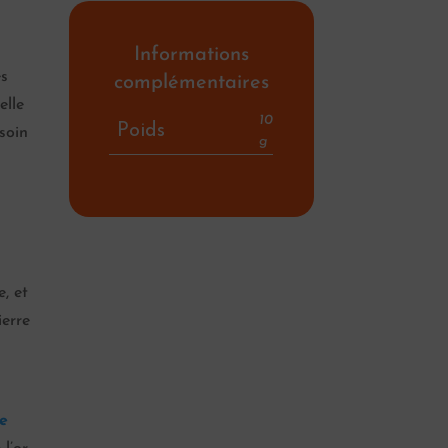
Informations
es
complémentaires
elle
10
Poids
soin
g
, et
ierre
e