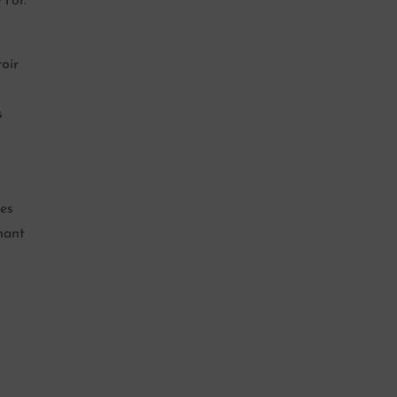
l’or.
oir
s
des
nant