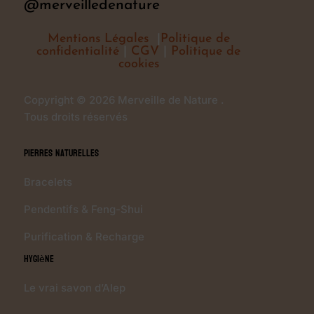
@merveilledenature
Mentions Légales
|
Politique de
confidentialité
|
CGV
|
Politique de
cookies
Copyright © 2026 Merveille de Nature .
Tous droits réservés
Pierres Naturelles
Bracelets
Pendentifs & Feng-Shui
Purification & Recharge
Hygiène
Le vrai savon d’Alep