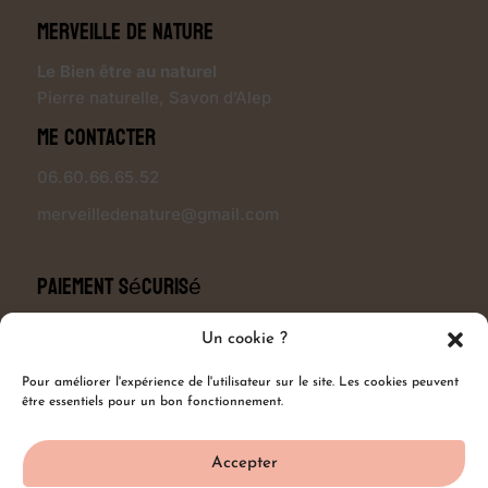
Merveille de Nature
Le Bien être au naturel
Pierre naturelle
,
Savon d’Alep
Me contacter
06.60.66.65.52
merveilledenature@gmail.com
Paiement sécurisé
Un cookie ?
Pour améliorer l'expérience de l'utilisateur sur le site. Les cookies peuvent
Modalités de livraison
être essentiels pour un bon fonctionnement.
Accepter