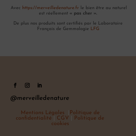
Avec
https://merveilledenature.fr
le bien être au naturel
est réellement
« pas cher ».
De plus nos produits sont certifiés par le Laboratoire
Français de Gemmologie
LFG
@merveilledenature
Mentions Légales
|
Politique de
confidentialité
|
CGV
|
Politique de
cookies