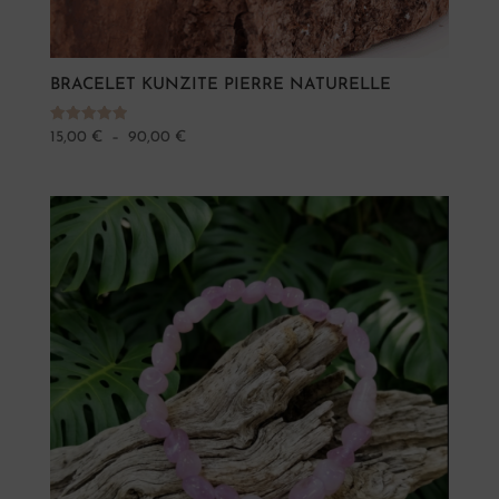
BRACELET KUNZITE PIERRE NATURELLE
Note
Plage
15,00
€
–
90,00
€
5.00
sur 5
de
prix :
15,00 €
à
90,00 €