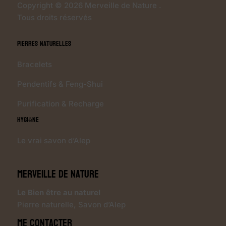
Copyright © 2026 Merveille de Nature .
Tous droits réservés
Pierres Naturelles
Bracelets
Pendentifs & Feng-Shui
Purification & Recharge
Hygiène
Le vrai savon d’Alep
Merveille de Nature
Le Bien être au naturel
Pierre naturelle
,
Savon d’Alep
Me contacter