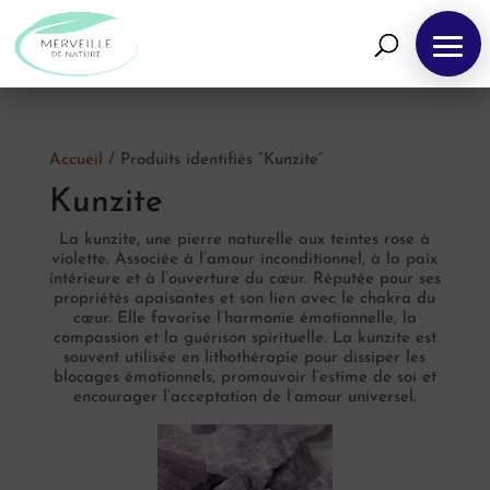
Accueil
/ Produits identifiés “Kunzite”
Kunzite
La kunzite, une pierre naturelle aux teintes rose à
violette. Associée à l’amour inconditionnel, à la paix
intérieure et à l’ouverture du cœur. Réputée pour ses
propriétés apaisantes et son lien avec le chakra du
cœur. Elle favorise l’harmonie émotionnelle, la
compassion et la guérison spirituelle. La kunzite est
souvent utilisée en lithothérapie pour dissiper les
blocages émotionnels, promouvoir l’estime de soi et
encourager l’acceptation de l’amour universel.
Pierres
naturelles