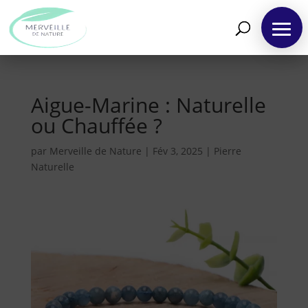
Aigue-Marine : Naturelle
ou Chauffée ?
par
Merveille de Nature
|
Fév 3, 2025
|
Pierre
Naturelle