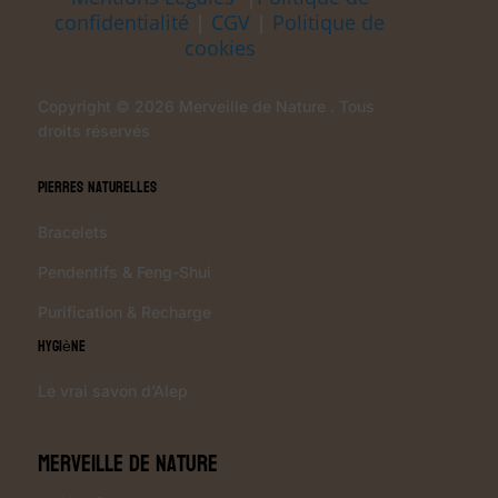
confidentialité
|
CGV
|
Politique de
cookies
Copyright © 2026 Merveille de Nature . Tous
droits réservés
Pierres Naturelles
Bracelets
Pendentifs & Feng-Shui
Purification & Recharge
Hygiène
Le vrai savon d’Alep
Merveille de Nature